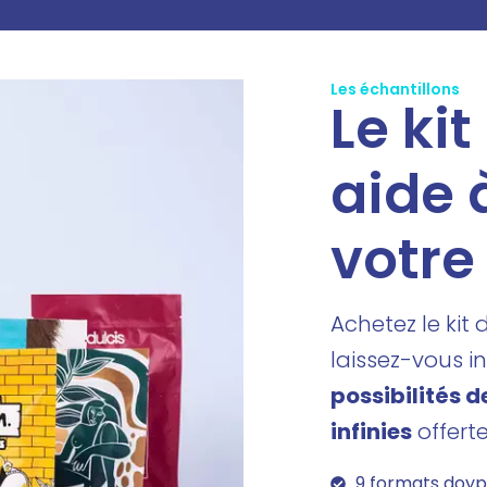
Les échantillons
Le kit
aide 
votre
Achetez le kit 
laissez-vous in
possibilités 
infinies
offerte
9 formats doyp