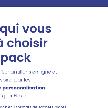
 qui vous
à choisir
 pack
d’échantillons en ligne et
spirer par les
de personnalisation
s par Flexie.
ack et 3 formats de sachets plates