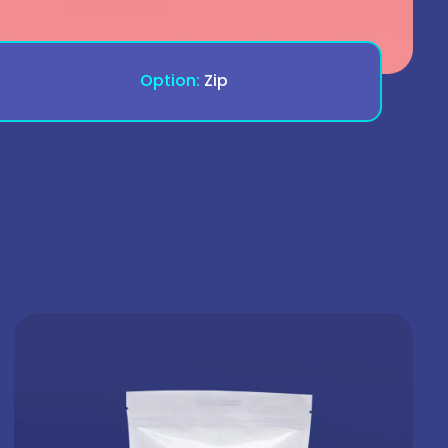
Option:
Zip