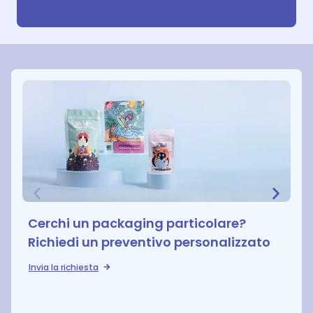
Cerchi un packaging particolare?
Richiedi un preventivo personalizzato
Invia la richiesta
S