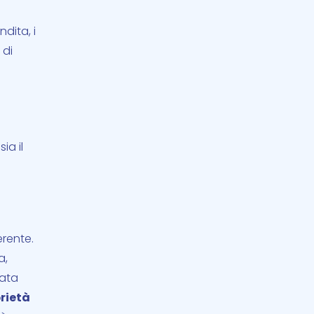
ndita, i
 di
ia il
erente.
a,
rata
prietà