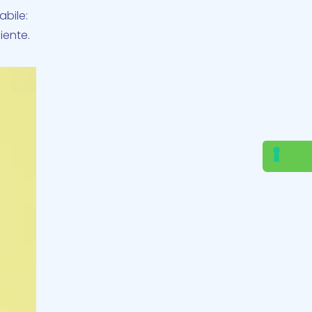
abile:
iente.