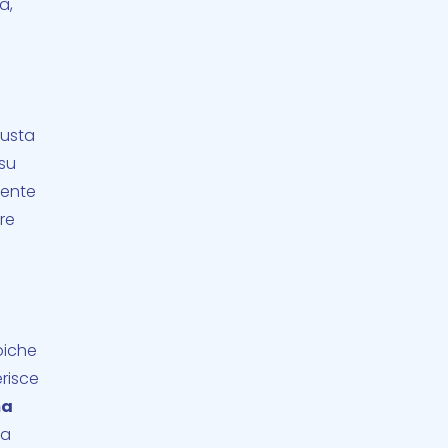
à,
busta
 su
mente
re
piche
erisce
ma
 a