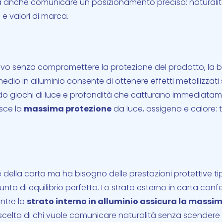
ica anche comunicare un posizionamento preciso: naturalit
e valori di marca.
sivo senza compromettere la protezione del prodotto, la 
rmedio in alluminio consente di ottenere effetti metallizzati
ando giochi di luce e profondità che catturano immediata
isce la
massima protezione
da luce, ossigeno e calore: t
e della carta ma ha bisogno delle prestazioni protettive ti
unto di equilibrio perfetto. Lo strato esterno in carta conf
ntre lo
strato interno in alluminio assicura la massi
a scelta di chi vuole comunicare naturalità senza scendere