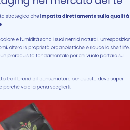
kaging nel mercato del tè
lta strategica che
impatta direttamente sulla qualità
e
.
il calore e l’umidità sono i suoi nemici naturali. Un’esposizio
, altera le proprietà organolettiche e riduce la shelf life.
 un prerequisito fondamentale per chi vuole portare sul
atto tra il brand e il consumatore per questo deve saper
e perché vale la pena sceglierti.