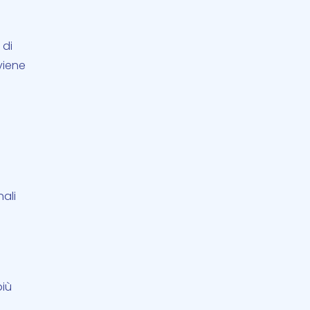
 di
 viene
nali
più