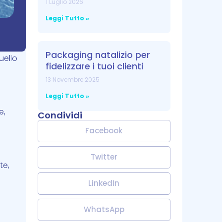
1 Luglio 2026
Leggi Tutto »
Packaging natalizio per
uello
fidelizzare i tuoi clienti
13 Novembre 2025
Leggi Tutto »
e,
Condividi
Facebook
Twitter
te,
LinkedIn
WhatsApp