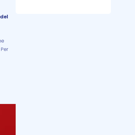
 del
ne
 Per