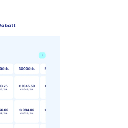
 Rabatt
.