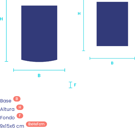
B
Base
H
Altura
F
Fondo
BxHxFcm
9x15x6 cm