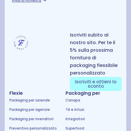
Invia la richiesta
S
Iscriviti subito al
nostro sito. Per te il
5% sulla prossima
fornitura di
packaging flessibile
personalizzato
Iscriviti e ottieni lo
sconto
Flexie
Packaging per
Packaging per aziende
Canapa
Packaging per agenzie
Tè e infusi
Packaging per rivenditori
Integratori
Preventivo personalizzato
Superfood