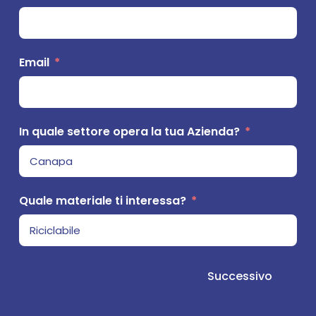
Email
In
In quale settore opera la tua Azienda?
In
Quale materiale ti interessa?
Ci
St
Successivo