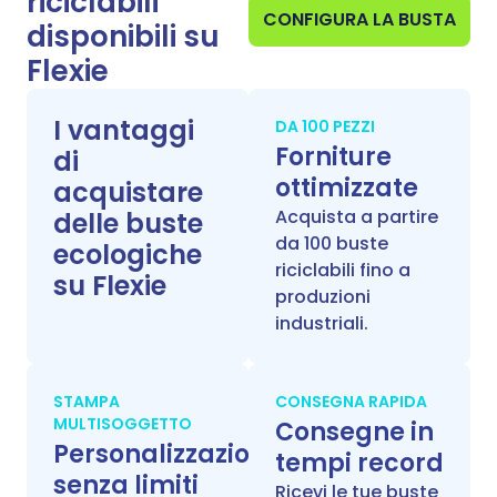
riciclabili
CONFIGURA LA BUSTA
disponibili su
Flexie
I vantaggi
DA 100 PEZZI
Forniture
di
ottimizzate
acquistare
Acquista a partire
delle buste
da 100 buste
ecologiche
riciclabili fino a
su Flexie
produzioni
industriali.
STAMPA
CONSEGNA RAPIDA
MULTISOGGETTO
Consegne in
Personalizzazione
tempi record
senza limiti
Ricevi le tue buste