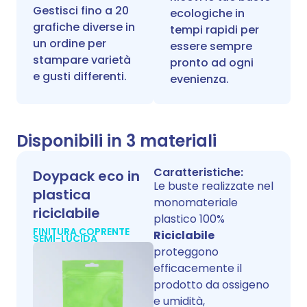
Gestisci fino a 20
ecologiche in
grafiche diverse in
tempi rapidi per
un ordine per
essere sempre
stampare varietà
pronto ad ogni
e gusti differenti.
evenienza.
Disponibili in 3 materiali
Caratteristiche:
Doypack eco in
Le buste realizzate nel
plastica
monomateriale
riciclabile
plastico 100%
FINITURA COPRENTE
Riciclabile
SEMI-LUCIDA
proteggono
efficacemente il
prodotto da ossigeno
e umidità,