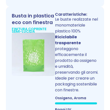
Caratteristiche:
Busta in plastica
Le buste realizzate nel
eco con finestra
monomateriale
FINITURA COPRENTE
plastico 100%
SEMI-LUCIDA
Riciclabile
trasparente
proteggono
efficacemente il
prodotto da ossigeno
e umidità,
preservando gli aromi.
Ideale per creare un
packaging sostenibile
con finestre.
Ossigeno, Aroma
Raggi UV