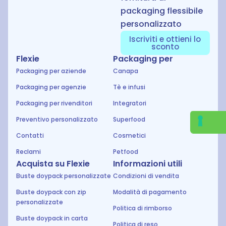
packaging flessibile
personalizzato
Iscriviti e ottieni lo
sconto
Flexie
Packaging per
Packaging per aziende
Canapa
Packaging per agenzie
Tè e infusi
Packaging per rivenditori
Integratori
Preventivo personalizzato
Superfood
Contatti
Cosmetici
Reclami
Petfood
Acquista su Flexie
Informazioni utili
Buste doypack personalizzate
Condizioni di vendita
Buste doypack con zip
Modalità di pagamento
personalizzate
Politica di rimborso
Buste doypack in carta
Politica di reso