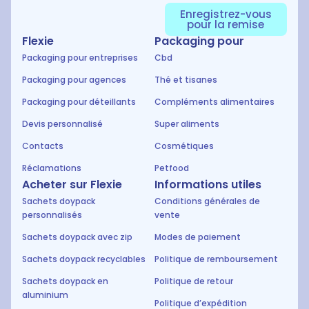
Enregistrez-vous
pour la remise
Flexie
Packaging pour
Packaging pour entreprises
Cbd
Packaging pour agences
Thé et tisanes
Packaging pour déteillants
Compléments alimentaires
Devis personnalisé
Super aliments
Contacts
Cosmétiques
Réclamations
Petfood
Acheter sur Flexie
Informations utiles
Sachets doypack
Conditions générales de
personnalisés
vente
Sachets doypack avec zip
Modes de paiement
Sachets doypack recyclables
Politique de remboursement
Sachets doypack en
Politique de retour
aluminium
Politique d’expédition