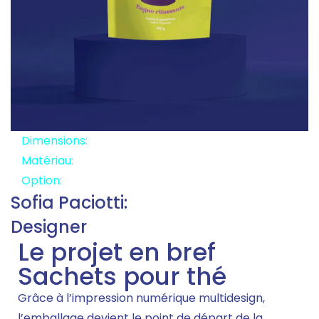
Dimensions:
13x20x8
Matériau:
Papier recyclable
Option:
Zip
Sofia Paciotti:
Designer
Le projet en bref
Sachets pour thé
Grâce à l’impression numérique multidesign,
l’emballage devient le point de départ de la