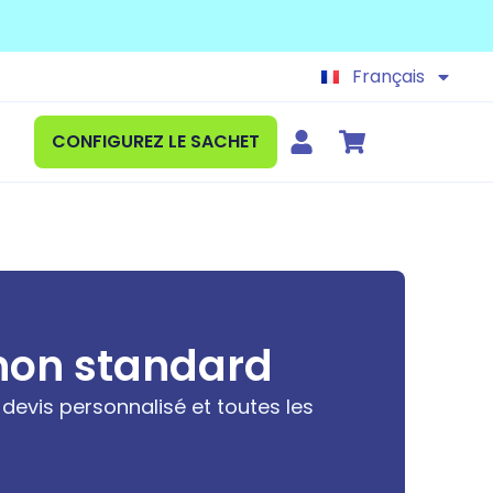
Español
English
Français
Deutsch
CONFIGUREZ LE SACHET
non standard
evis personnalisé et toutes les