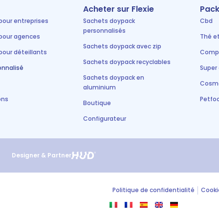
Acheter sur Flexie
Pack
pour entreprises
Sachets doypack
Cbd
personnalisés
pour agences
Thé e
Sachets doypack avec zip
pour déteillants
Compl
Sachets doypack recyclables
onnalisé
Super
Sachets doypack en
Cosm
aluminium
ons
Petfo
Boutique
Configurateur
Designer & Partner
Politique de confidentialité
Cooki