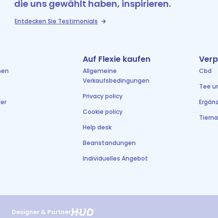
die uns gewählt haben, inspirieren.
Entdecken Sie Testimonials
Auf Flexie kaufen
Verp
men
Allgemeine
Cbd
Verkaufsbedingungen
Tee u
Privacy policy
er
Ergän
Cookie policy
Tiern
Help desk
Beanstandungen
Individuelles Angebot
Designer & Partner