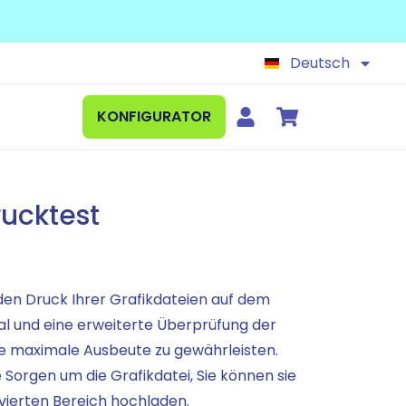
Français
Español
Deutsch
English
KONFIGURATOR
rucktest
den Druck Ihrer Grafikdateien auf dem
l und eine erweiterte Überprüfung der
e maximale Ausbeute zu gewährleisten.
 Sorgen um die Grafikdatei, Sie können sie
vierten Bereich hochladen.