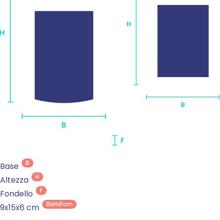
B
Base
H
Altezza
F
Fondello
BxHxFcm
9x15x6 cm