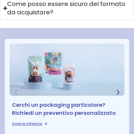
Come posso essere sicuro del formato
da acquistare?
Cerchi un packaging particolare?
Richiedi un preventivo personalizzato
Invia la richiesta
S