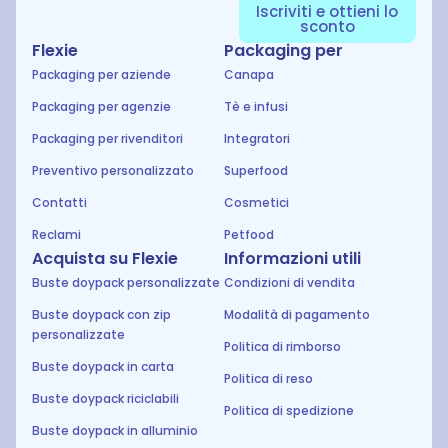
Iscriviti e ottieni lo
sconto
Flexie
Packaging per
Packaging per aziende
Canapa
Packaging per agenzie
Tè e infusi
Packaging per rivenditori
Integratori
Preventivo personalizzato
Superfood
Contatti
Cosmetici
Reclami
Petfood
Acquista su Flexie
Informazioni utili
Buste doypack personalizzate
Condizioni di vendita
Buste doypack con zip
Modalità di pagamento
personalizzate
Politica di rimborso
Buste doypack in carta
Politica di reso
Buste doypack riciclabili
Politica di spedizione
Buste doypack in alluminio