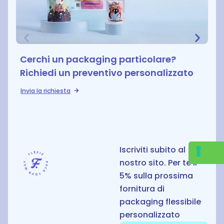
Cerchi un packaging particolare?
Richiedi un preventivo personalizzato
Invia la richiesta
S
Iscriviti subito al
nostro sito. Per te il
5% sulla prossima
fornitura di
packaging flessibile
personalizzato