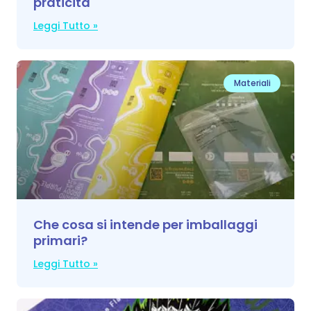
praticità
Leggi Tutto »
Materiali
Che cosa si intende per imballaggi
primari?
Leggi Tutto »